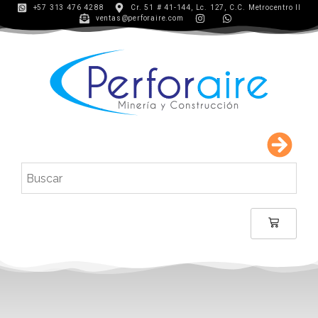
+57 313 476 4288
Cr. 51 # 41-144, Lc. 127, C.C. Metrocentro II
ventas@perforaire.com