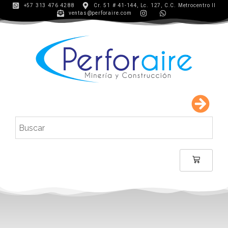
+57 313 476 4288
Cr. 51 # 41-144, Lc. 127, C.C. Metrocentro II
ventas@perforaire.com