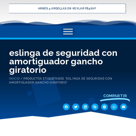
ÉS 4 ARGOLLAS EN KEVLAR FB4XAF
LENTE RIGEL CLAR
eslinga de seguridad con
amortiguador gancho
giratorio
INICIO
/ PRODUCTOS ETIQUETADOS “ESLINGA DE SEGURIDAD CON
AMORTIGUADOR GANCHO GIRATORIO”
COMPARTIR