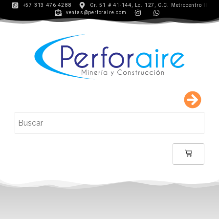
+57 313 476 4288
Cr. 51 # 41-144, Lc. 127, C.C. Metrocentro II
ventas@perforaire.com