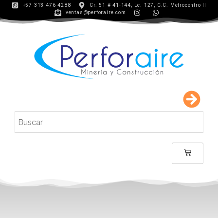
+57 313 476 4288
Cr. 51 # 41-144, Lc. 127, C.C. Metrocentro II
ventas@perforaire.com