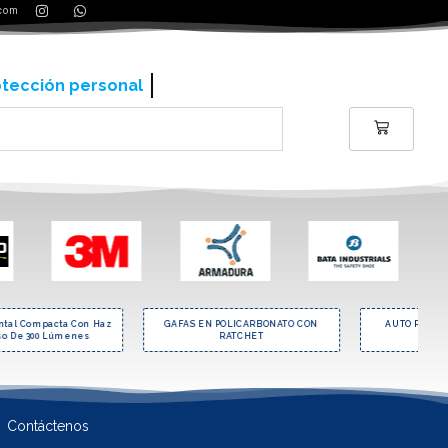
.com
otección personal
Compacta Con Haz
GAFAS EN POLICARBONATO CON
AUTO RETRÁCTIL TR
300 Lúmenes
RATCHET
METROS -
Contáctenos