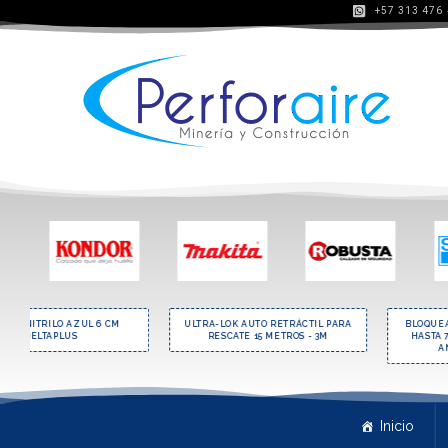
+57 313 476
ITRILO AZUL 6 CM
ULTRA-LOK AUTO RETRÁCTIL PARA
BLOQUEADOR 
ELTAPLUS
RESCATE 15 METROS - 3M
HASTA 7MM E
ANCHO 
Inicio