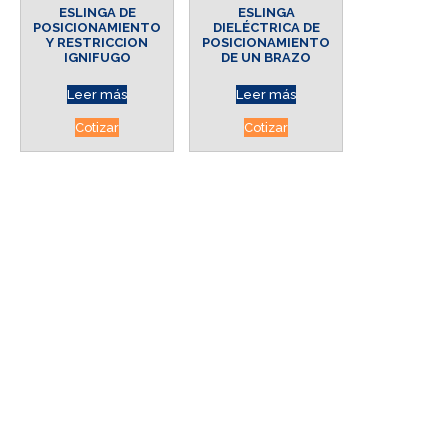
ESLINGA DE
ESLINGA
POSICIONAMIENTO
DIELÉCTRICA DE
Y RESTRICCION
POSICIONAMIENTO
IGNIFUGO
DE UN BRAZO
Leer más
Leer más
Cotizar
Cotizar