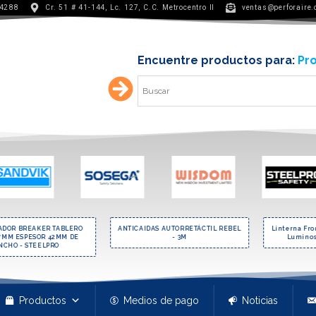
 4288
Cr. 51 # 41-144, Lc. 127, C.C. Metrocentro II
ventas@perforaire
Encuentre productos para:
Pr
BREAKER TABLERO
ANTICAIDAS AUTORRETÁCTIL REBEL
Linterna Frontal 
SPESOR 42MM DE
- 3M
Luminoso De 
- STEELPRO
Productos
Medios de pago
Noticias