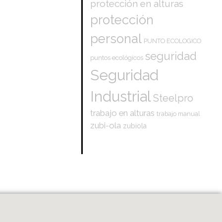
protección en alturas
protección
personal
PUNTO ECOLOGICO
seguridad
puntos ecológicos
Seguridad
Industrial
Steelpro
trabajo en alturas
trabajo manual
zubi-ola
zubiola