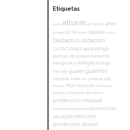
Etiquetas
alturas
arnes
armadura
alpen
calzado
BOTA
arneses
botas
casco
dotacion
Deltaplus
eslinga
epi
DOTACIONES
eslinga de posicionamiento
eslingas
eslinga en y
eslinga
guantes
guante
sencilla
insafe
industrial
Linea de vida
kpn
Narasafe
MSA
mineria
Proteccion
proteccion de manos
cabeza
proteccion manual
proteccion
Proteccion Respiratoria
protección
visual
protección alturas