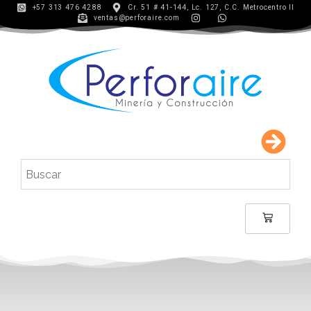
+57 313 476 4288
Cr. 51 # 41-144, Lc. 127, C.C. Metrocentro II
ventas@perforaire.com