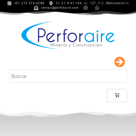
+57 313 476 4288
Cr. 51 # 41-144, Lc. 127, C.C. Metrocentro II
ventas@perforaire.com