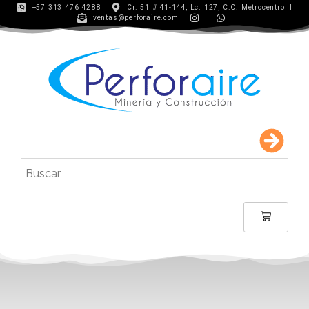
+57 313 476 4288
Cr. 51 # 41-144, Lc. 127, C.C. Metrocentro II
ventas@perforaire.com