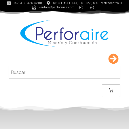
+57 313 476 4288
Cr. 51 # 41-144, Lc. 127, C.C. Metrocentro II
ventas@perforaire.com