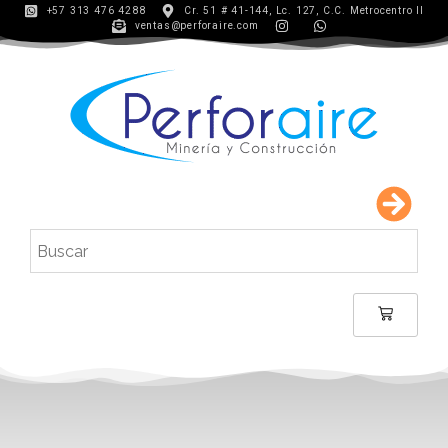
+57 313 476 4288
Cr. 51 # 41-144, Lc. 127, C.C. Metrocentro II
ventas@perforaire.com