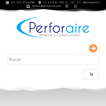
+57 313 476 4288
Cr. 51 # 41-144, Lc. 127, C.C. Metrocentro II
ventas@perforaire.com