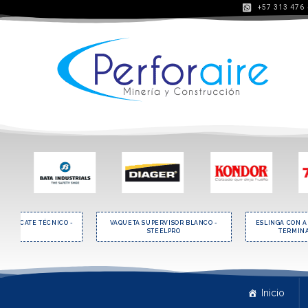
+57 313 476
R RESCATE TÉCNICO -
VAQUETA SUPERVISOR BLANCO -
ESLINGA CON 
3M
STEELPRO
TERMINA
Inicio