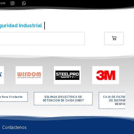
.com
ería y contrucción
 Para Visitante
ESLINGA DIELÉCTRICA DE
CAJA DE FILTRACIÓN
DETENCIÓN DE CAÍDA ORBIT
DE DISTRIBUCIÓ
RESPIRABLE 
Contáctenos