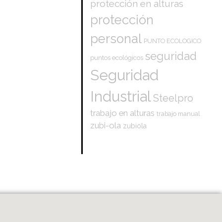
protección en alturas
protección
personal
PUNTO ECOLOGICO
seguridad
puntos ecológicos
Seguridad
Industrial
Steelpro
trabajo en alturas
trabajo manual
zubi-ola
zubiola