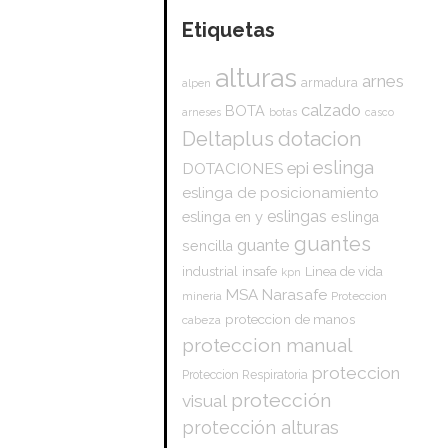
Etiquetas
alturas
arnes
armadura
alpen
calzado
BOTA
arneses
botas
casco
dotacion
Deltaplus
eslinga
epi
DOTACIONES
eslinga de posicionamiento
eslingas
eslinga en y
eslinga
guantes
guante
sencilla
insafe
industrial
Linea de vida
kpn
Narasafe
MSA
mineria
Proteccion
proteccion de manos
cabeza
proteccion manual
proteccion
Proteccion Respiratoria
protección
visual
protección alturas