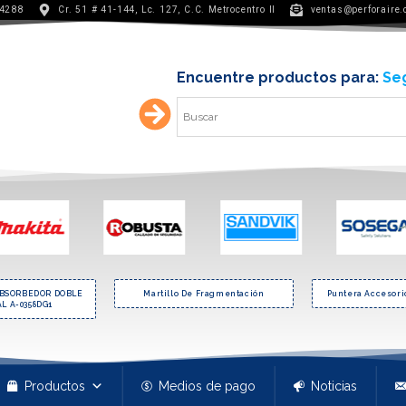
 4288
Cr. 51 # 41-144, Lc. 127, C.C. Metrocentro II
ventas@perforaire
Encuentre productos para:
Min
ABSORBEDOR DOBLE
Martillo De Fragmentación
Puntera Accesorio
L A-0358DG1
Productos
Medios de pago
Noticias