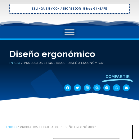
ESLINGA EN Y CON ABSORBEDOR IN 8021-G INSAFE
Diseño ergonómico
INICIO
/ PRODUCTOS ETIQUETADOS “DISEÑO ERGONÓMICO”
COMPARTIR
INICIO
/ PRODUCTOS ETIQUETADOS “DISEÑO ERGONÓMICO”