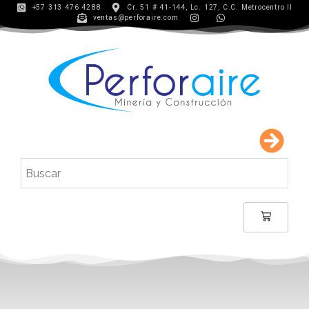
+57 313 476 4288
Cr. 51 # 41-144, Lc. 127, C.C. Metrocentro II
ventas@perforaire.com