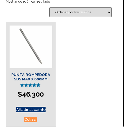
Mostrando el único resultado
PUNTA ROMPEDORA
SDS MAX X 600MM
Valorado en
$
46.300
5.00
de 5
Añadir al carrito
Cotizar