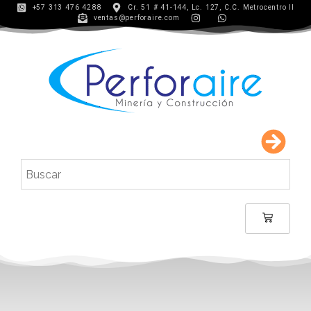
+57 313 476 4288
Cr. 51 # 41-144, Lc. 127, C.C. Metrocentro II
ventas@perforaire.com