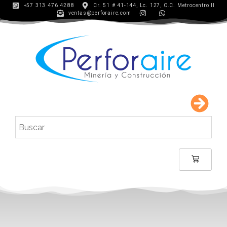
+57 313 476 4288
Cr. 51 # 41-144, Lc. 127, C.C. Metrocentro II
ventas@perforaire.com