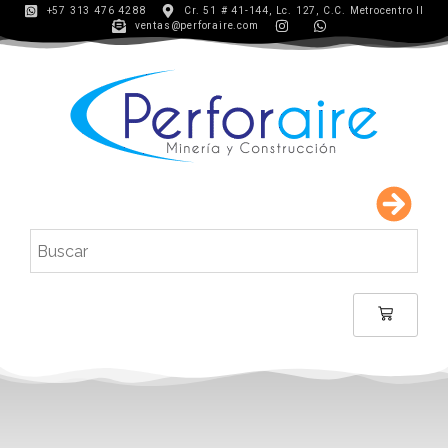
+57 313 476 4288
Cr. 51 # 41-144, Lc. 127, C.C. Metrocentro II
ventas@perforaire.com