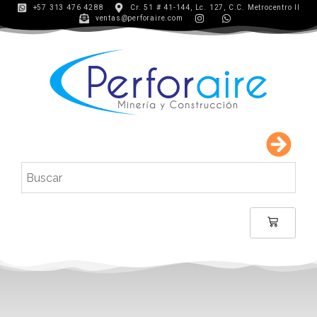
+57 313 476 4288
Cr. 51 # 41-144, Lc. 127, C.C. Metrocentro II
ventas@perforaire.com