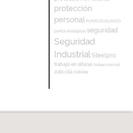
protección
personal
PUNTO ECOLOGICO
seguridad
puntos ecológicos
Seguridad
Industrial
Steelpro
trabajo en alturas
trabajo manual
zubi-ola
zubiola