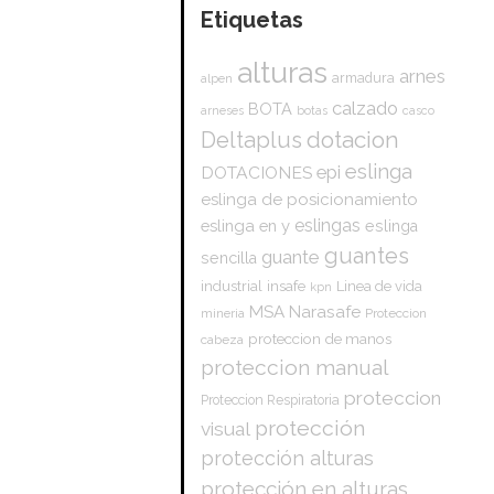
Etiquetas
alturas
arnes
armadura
alpen
calzado
BOTA
arneses
botas
casco
dotacion
Deltaplus
eslinga
epi
DOTACIONES
eslinga de posicionamiento
eslingas
eslinga en y
eslinga
guantes
guante
sencilla
insafe
industrial
Linea de vida
kpn
Narasafe
MSA
mineria
Proteccion
proteccion de manos
cabeza
proteccion manual
proteccion
Proteccion Respiratoria
protección
visual
protección alturas
protección en alturas