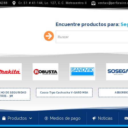
 4288
Cr. 51 # 41-144, Lc. 127, C.C. Metrocentro II
ventas@perforaire
Encuentre productos para:
Min
E SEGURIDAD
Casco Tipo Cachucha V-GARD MSA
ABSORBICA EN
- 3M
Productos
Medios de pago
Noticias