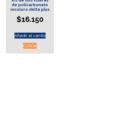
Kit de dos viseras
de policarbonato
incoloro delta plus
$
16.150
Añadir al carrito
Cotizar