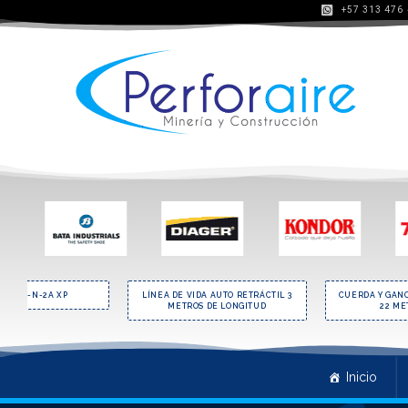
+57 313 476
4-N-2A XP
LÍNEA DE VIDA AUTO RETRÁCTIL 3
CUERDA Y GANCHO D
METROS DE LONGITUD
22 METROS 
Inicio