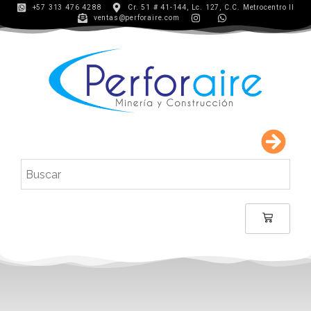
+57 313 476 4288
Cr. 51 # 41-144, Lc. 127, C.C. Metrocentro II
ventas@perforaire.com