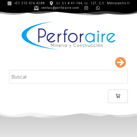
+57 313 476 4288
Cr. 51 # 41-144, Lc. 127, C.C. Metrocentro II
ventas@perforaire.com