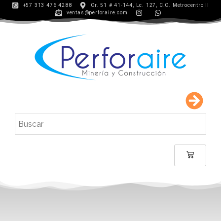
+57 313 476 4288
Cr. 51 # 41-144, Lc. 127, C.C. Metrocentro II
ventas@perforaire.com