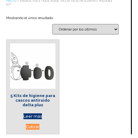
INICIO
/ PRODUCTOS ETIQUETADOS “DELTA PLUS INTERHYKIT HIGIENE
KIT”
Mostrando el único resultado
5 Kits de higiene para
cascos antiruido
delta plus
Leer más
Cotizar