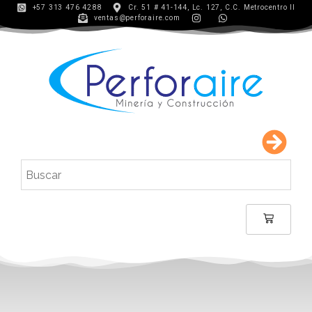
+57 313 476 4288
Cr. 51 # 41-144, Lc. 127, C.C. Metrocentro II
ventas@perforaire.com