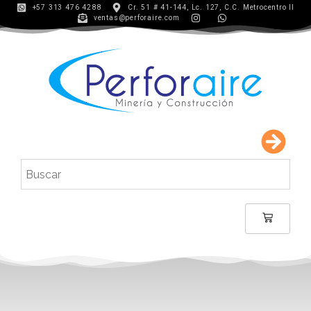
+57 313 476 4288
Cr. 51 # 41-144, Lc. 127, C.C. Metrocentro II
ventas@perforaire.com