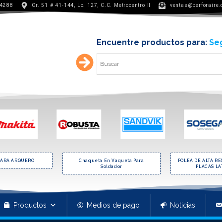
 4288
Cr. 51 # 41-144, Lc. 127, C.C. Metrocentro II
ventas@perforaire
Encuentre productos para:
Min
PARA ARQUERO
Chaqueta En Vaqueta Para
POLEA DE ALTA RE
Soldador
PLACAS L
Productos
Medios de pago
Noticias