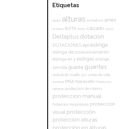
Etiquetas
alturas
arnes
armadura
alpen
calzado
BOTA
arneses
botas
casco
dotacion
Deltaplus
eslinga
epi
DOTACIONES
eslinga de posicionamiento
eslingas
eslinga en y
eslinga
guantes
guante
sencilla
insafe
industrial
Linea de vida
kpn
Narasafe
MSA
mineria
Proteccion
proteccion de manos
cabeza
proteccion manual
proteccion
Proteccion Respiratoria
protección
visual
protección alturas
protección en alturas