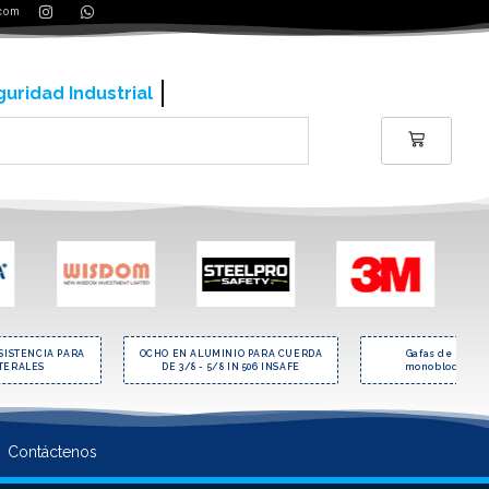
.com
ería y contrucción
SISTENCIA PARA
OCHO EN ALUMINIO PARA CUERDA
Gafas de polic
ATERALES
DE 3/8 - 5/8 IN 506 INSAFE
monobloque de
Contáctenos