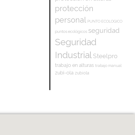
protección
personal
PUNTO ECOLOGICO
seguridad
puntos ecológicos
Seguridad
Industrial
Steelpro
trabajo en alturas
trabajo manual
zubi-ola
zubiola