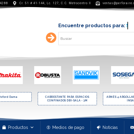
 4288
Cr. 51 # 41-144, Lc. 127, C.C. Metrocentro II
ventas@perforaire
Encuentre productos para:
Min
RESTANTE PARA ESPACIOS
ARNÉS 4 ARGOLLAS EN H IN 8005-SE
CONECTO
NFINADOS DBI-SALA - 3M
INSAFE
Productos
Medios de pago
Noticias