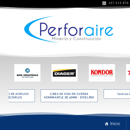
+57 313 476
LÍNEA DE VIDA EN CUERDA
Camisa Oxford Dama
CAB
NMANTLE DE 16MM - STEELPRO
CO
Inicio