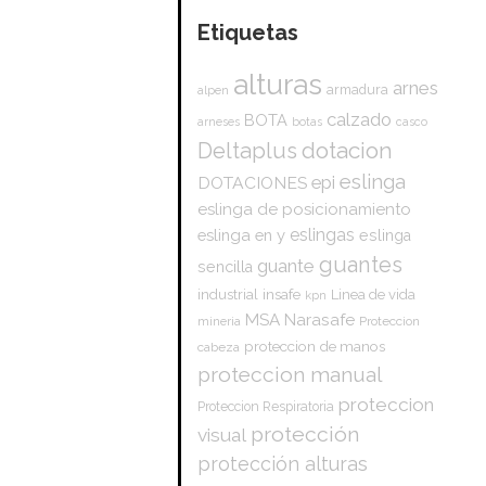
Etiquetas
alturas
arnes
armadura
alpen
calzado
BOTA
arneses
botas
casco
dotacion
Deltaplus
eslinga
epi
DOTACIONES
eslinga de posicionamiento
eslingas
eslinga en y
eslinga
guantes
guante
sencilla
insafe
industrial
Linea de vida
kpn
Narasafe
MSA
mineria
Proteccion
proteccion de manos
cabeza
proteccion manual
proteccion
Proteccion Respiratoria
protección
visual
protección alturas