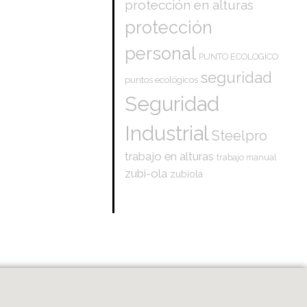
protección en alturas
protección
personal
PUNTO ECOLOGICO
seguridad
puntos ecológicos
Seguridad
Industrial
Steelpro
trabajo en alturas
trabajo manual
zubi-ola
zubiola