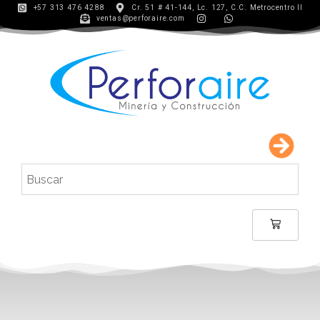
+57 313 476 4288
Cr. 51 # 41-144, Lc. 127, C.C. Metrocentro II
ventas@perforaire.com