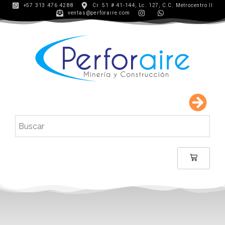
+57 313 476 4288
Cr. 51 # 41-144, Lc. 127, C.C. Metrocentro II
ventas@perforaire.com