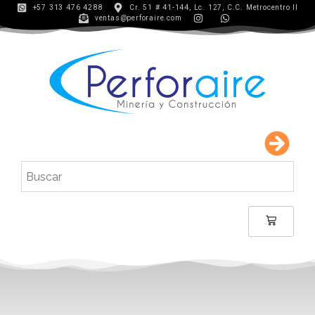
+57 313 476 4288
Cr. 51 # 41-144, Lc. 127, C.C. Metrocentro II
ventas@perforaire.com