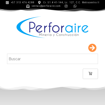
+57 313 476 4288
Cr. 51 # 41-144, Lc. 127, C.C. Metrocentro II
ventas@perforaire.com