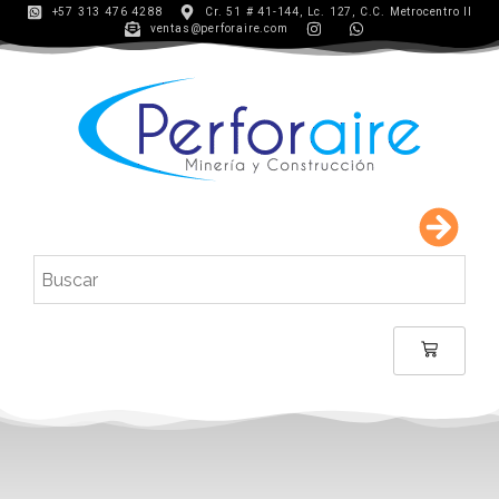
+57 313 476 4288
Cr. 51 # 41-144, Lc. 127, C.C. Metrocentro II
ventas@perforaire.com