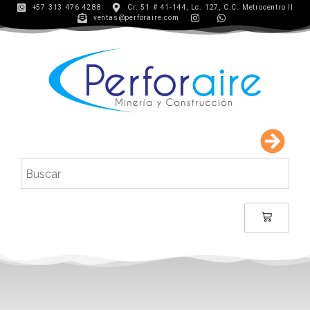
+57 313 476 4288
Cr. 51 # 41-144, Lc. 127, C.C. Metrocentro II
ventas@perforaire.com