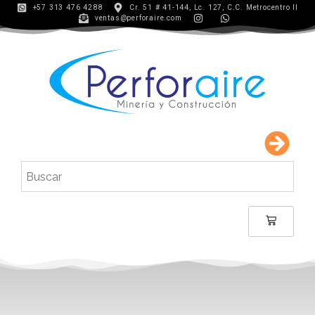
+57 313 476 4288
Cr. 51 # 41-144, Lc. 127, C.C. Metrocentro II
ventas@perforaire.com