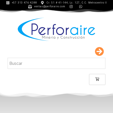
+57 313 476 4288
Cr. 51 # 41-144, Lc. 127, C.C. Metrocentro II
ventas@perforaire.com