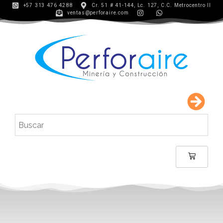
+57 313 476 4288
Cr. 51 # 41-144, Lc. 127, C.C. Metrocentro II
ventas@perforaire.com