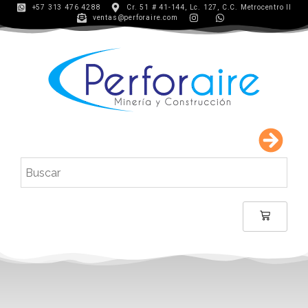
+57 313 476 4288
Cr. 51 # 41-144, Lc. 127, C.C. Metrocentro II
ventas@perforaire.com