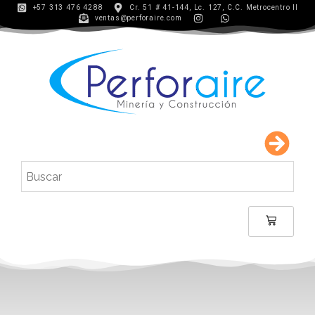
+57 313 476 4288
Cr. 51 # 41-144, Lc. 127, C.C. Metrocentro II
ventas@perforaire.com