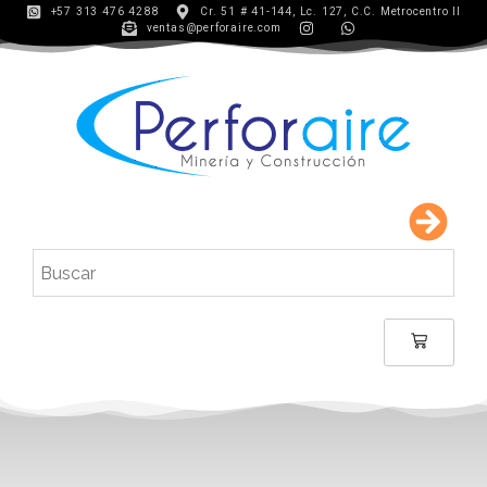
+57 313 476 4288
Cr. 51 # 41-144, Lc. 127, C.C. Metrocentro II
ventas@perforaire.com