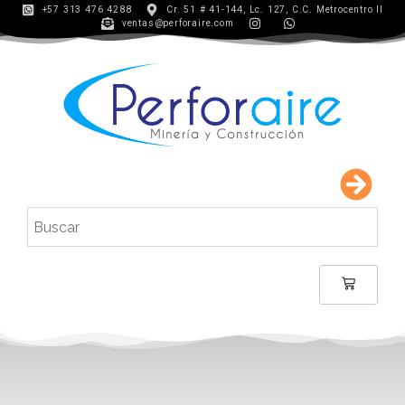
+57 313 476 4288
Cr. 51 # 41-144, Lc. 127, C.C. Metrocentro II
ventas@perforaire.com