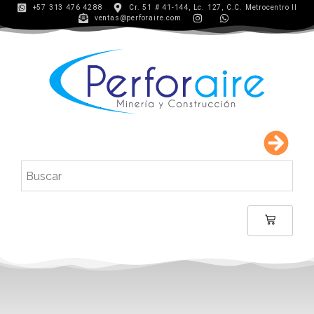
+57 313 476 4288
Cr. 51 # 41-144, Lc. 127, C.C. Metrocentro II
ventas@perforaire.com