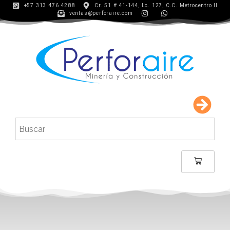
+57 313 476 4288
Cr. 51 # 41-144, Lc. 127, C.C. Metrocentro II
ventas@perforaire.com